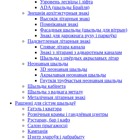
Узровень лесвіцы і ліфта
ADA (шыльды Брайля)
Знешнія архітэктурныя знакі
Высокія літарныя знакі
Помнікавыя знакі
Фасадныя шыльды (шыльды для вітрын)
Знакі для дарожнага руху і паркоўкі
Падсветленыя літарныя знакі
Спявае літара канала
Знакі з літарамі з адваротным каналам
Шыльды з цвёрдых акрылавых літар
Неонавыя шыльды
3D неонавыя шыльды
Акрылавыя неонавыя шыльды
Гнуткія трубчастыя неонавыя шыльды
Шыльды кабінета
Шыльды з вадкага металу
Металічныя літарныя знакі
Рашэнні для сістэм шыльдаў
Гатэль і кватэра
Рознічныя крамы і гандлёвыя цэнтры
Рэстаран, бар і кафэ
Салон прыгажосці
Кампанія
Цэнтр здароўя і дабрабыту