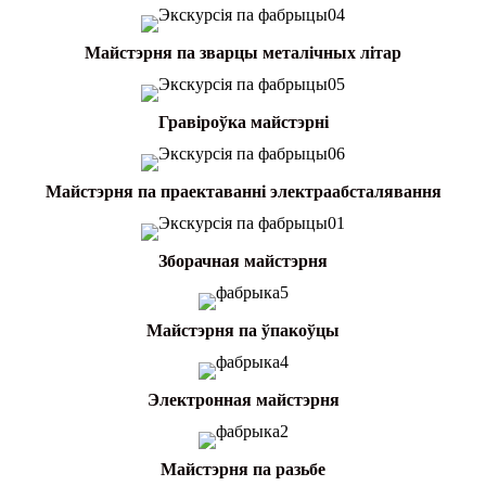
Майстэрня па зварцы металічных літар
Гравіроўка майстэрні
Майстэрня па праектаванні электраабсталявання
Зборачная майстэрня
Майстэрня па ўпакоўцы
Электронная майстэрня
Майстэрня па разьбе