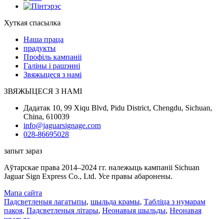
Хуткая спасылка
Наша праца
прадукты
Профіль кампаніі
Галіны і рашэнні
Звяжыцеся з намі
ЗВЯЖЫЦЕСЯ З НАМІ
Дадатак 10, 99 Xiqu Blvd, Pidu District, Chengdu, Sichuan,
China, 610039
info@jaguarsignage.com
028-86695028
запыт зараз
Аўтарскае права 2014–2024 гг. належыць кампаніі Sichuan
Jaguar Sign Express Co., Ltd. Усе правы абаронены.
Мапа сайта
Падсветленыя лагатыпы
,
шыльда крамы
,
Табліца з нумарам
пакоя
,
Падсветленыя літары
,
Неонавыя шыльды
,
Неонавая