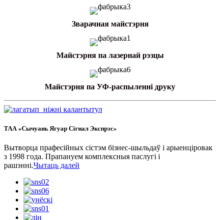
Зварачная майстэрня
Майстэрня па лазернай рэзцы
Майстэрня па УФ-распыленні друку
ТАА «Сычуань Ягуар Сігнал Экспрэс»
Вытворца прафесійных сістэм бізнес-шыльдаў і арыенціровак
з 1998 года. Прапануем комплексныя паслугі і
рашэнні.
Чытаць далей