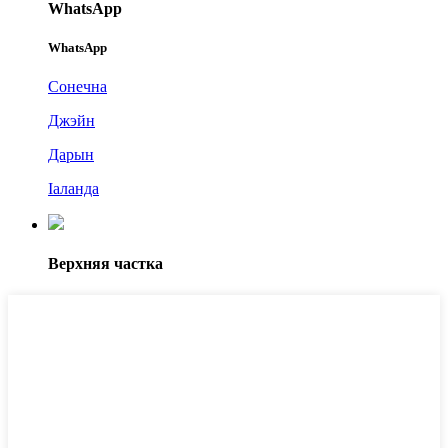
WhatsApp
WhatsApp
Сонечна
Джэйн
Дарын
Іаланда
Верхняя частка