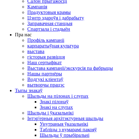
Салон прыгажосці
Кампанія
Прадуктовыя крамы
Цэнтр здароўя і дабрабыту
Заправачная станцыя
Спартзала і стадыён
Пра нас
Профіль кампаніі
карпаратыўная культура
выстава
гісторыя развіцця
Наш сертыфікат
Выстава кампаніі/экскурсія па фабрыцы
Нашы партнёры
Водгукі кліентаў
вытворчы працэс
Тыпы знакаў
Шыльды на пілонах і слупах
Знакі пілонаў
Знакі на слупах
Шыльды і ўказальнікі
Інтэр'ерныя архітэктурныя шыльды
Унутраныя ўказальнікі
Табліцы з нумарамі пакояў
Шыльды ў прыбіральні