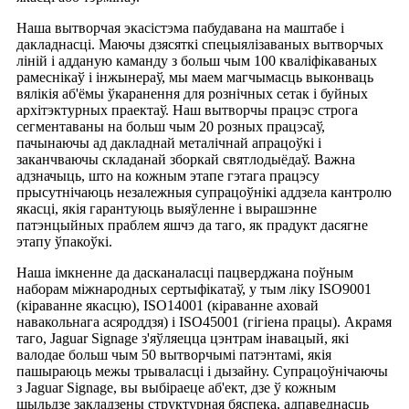
Наша вытворчая экасістэма пабудавана на маштабе і
дакладнасці. Маючы дзясяткі спецыялізаваных вытворчых
ліній і адданую каманду з больш чым 100 кваліфікаваных
рамеснікаў і інжынераў, мы маем магчымасць выконваць
вялікія аб'ёмы ўкаранення для рознічных сетак і буйных
архітэктурных праектаў. Наш вытворчы працэс строга
сегментаваны на больш чым 20 розных працэсаў,
пачынаючы ад дакладнай металічнай апрацоўкі і
заканчваючы складанай зборкай святлодыёдаў. Важна
адзначыць, што на кожным этапе гэтага працэсу
прысутнічаюць незалежныя супрацоўнікі аддзела кантролю
якасці, якія гарантуюць выяўленне і вырашэнне
патэнцыйных праблем яшчэ да таго, як прадукт дасягне
этапу ўпакоўкі.
Наша імкненне да дасканаласці пацверджана поўным
наборам міжнародных сертыфікатаў, у тым ліку ISO9001
(кіраванне якасцю), ISO14001 (кіраванне аховай
навакольнага асяроддзя) і ISO45001 (гігіена працы). Акрамя
таго, Jaguar Signage з'яўляецца цэнтрам інавацый, які
валодае больш чым 50 вытворчымі патэнтамі, якія
пашыраюць межы трываласці і дызайну. Супрацоўнічаючы
з Jaguar Signage, вы выбіраеце аб'ект, дзе ў кожным
шыльдзе закладзены структурная бяспека, адпаведнасць