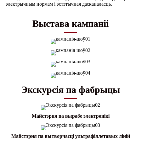
электрычным нормам і эстэтычная дасканаласць.
Выстава кампаніі
Экскурсія па фабрыцы
Майстэрня па вырабе электронікі
Майстэрня па вытворчасці ультрафіялетавых ліній