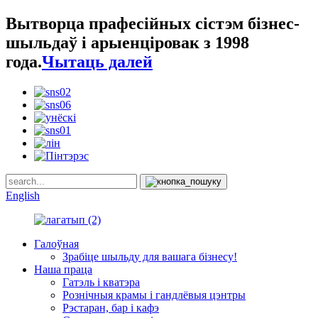
Вытворца прафесійных сістэм бізнес-
шыльдаў і арыенціровак з 1998
года.
Чытаць далей
English
Галоўная
Зрабіце шыльду для вашага бізнесу!
Наша праца
Гатэль і кватэра
Рознічныя крамы і гандлёвыя цэнтры
Рэстаран, бар і кафэ