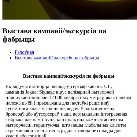
Выстава кампаніі/экскурсія па
фабрыцы
Галоўная
Выстава кампаніі/экскурсія па фабрыцы
Выстава кампаніі/экскурсія па фабрыцы
Як вядучы вытворца шыльдаў, сертыфікаваны UL,
кампанія Jaguar Signage кіруе велізарнай вытворчай
пляцоўкай плошчай 12 000 квадратных метраў, якая цалкам
належыць ёй і прызначана для пастаўкі рашэнняў
сусветнага класа ў галіне шыльдаў. У адрозненне ад
брокераў або аўтсорсераў, наша вертыкальна інтэграваная
фабрыка дае нам поўны кантроль над кожным аспектам
вытворчасці, гарантуючы, што нашы глабальныя кліенты
атрымліваюць цэны непасрэдна з завода без шкоды для
якасці або тэрмінаў.