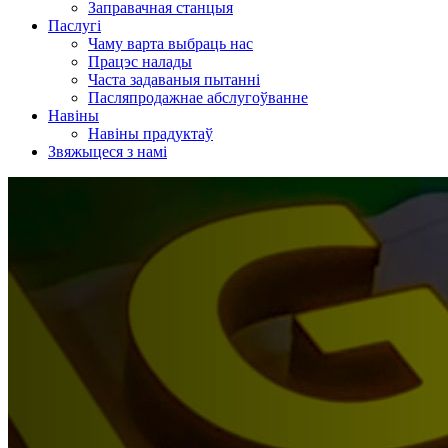
Заправачная станцыя
Паслугі
Чаму варта выбраць нас
Працэс налады
Часта задаваныя пытанні
Пасляпродажнае абслугоўванне
Навіны
Навіны прадуктаў
Звяжыцеся з намі