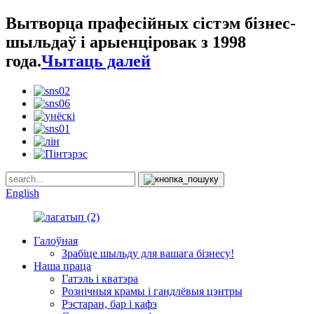
Вытворца прафесійных сістэм бізнес-
шыльдаў і арыенціровак з 1998
года.
Чытаць далей
English
Галоўная
Зрабіце шыльду для вашага бізнесу!
Наша праца
Гатэль і кватэра
Рознічныя крамы і гандлёвыя цэнтры
Рэстаран, бар і кафэ