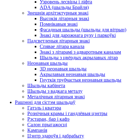
Узровень лесвіцы і ліфта
ADA (шыльды Брайля)
Знешнія архітэктурныя знакі
Высокія літарныя знакі
Помнікавыя знакі
Фасадныя шыльды (шыльды для вітрын)
Знакі для дарожнага руху і паркоўкі
Падсветленыя літарныя знакі
Спявае літара канала
Знакі з літарамі з адваротным каналам
Шыльды з цвёрдых акрылавых літар
Неонавыя шыльды
3D неонавыя шыльды
Акрылавыя неонавыя шыльды
Гнуткія трубчастыя неонавыя шыльды
Шыльды кабінета
Шыльды з вадкага металу
Металічныя літарныя знакі
Рашэнні для сістэм шыльдаў
Гатэль і кватэра
Рознічныя крамы і гандлёвыя цэнтры
Рэстаран, бар і кафэ
Салон прыгажосці
Кампанія
Цэнтр здароўя і дабрабыту