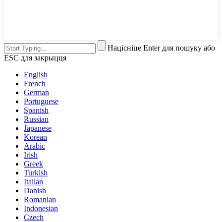
Націсніце Enter для пошуку або
ESC для закрыцця
English
French
German
Portuguese
Spanish
Russian
Japanese
Korean
Arabic
Irish
Greek
Turkish
Italian
Danish
Romanian
Indonesian
Czech