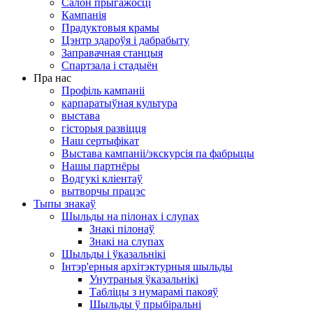
Салон прыгажосці
Кампанія
Прадуктовыя крамы
Цэнтр здароўя і дабрабыту
Заправачная станцыя
Спартзала і стадыён
Пра нас
Профіль кампаніі
карпаратыўная культура
выстава
гісторыя развіцця
Наш сертыфікат
Выстава кампаніі/экскурсія па фабрыцы
Нашы партнёры
Водгукі кліентаў
вытворчы працэс
Тыпы знакаў
Шыльды на пілонах і слупах
Знакі пілонаў
Знакі на слупах
Шыльды і ўказальнікі
Інтэр'ерныя архітэктурныя шыльды
Унутраныя ўказальнікі
Табліцы з нумарамі пакояў
Шыльды ў прыбіральні