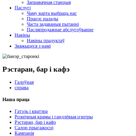
Заправачная станцыя
Паслугі
Чаму варта выбраць нас
Працэс налады
Часта задаваныя пытанні
Пасляпродажнае абслугоўванне
Навіны
Навіны прадуктаў
Звяжыцеся з намі
Рэстаран, бар і кафэ
Галоўная
справа
Наша праца
Гатэль і кватэра
Рознічныя крамы і гандлёвыя цэнтры
Рэстаран, бар і кафэ
Салон прыгажосці
Кампанія