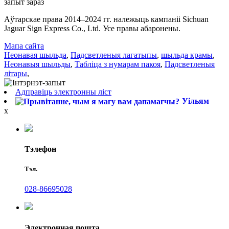
запыт зараз
Аўтарскае права 2014–2024 гг. належыць кампаніі Sichuan
Jaguar Sign Express Co., Ltd. Усе правы абаронены.
Мапа сайта
Неонавая шыльда
,
Падсветленыя лагатыпы
,
шыльда крамы
,
Неонавыя шыльды
,
Табліца з нумарам пакоя
,
Падсветленыя
літары
,
Адправіць электронны ліст
Уільям
x
Тэлефон
Тэл.
028-86695028
Электронная пошта