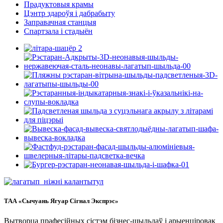
Прадуктовыя крамы
Цэнтр здароўя і дабрабыту
Заправачная станцыя
Спартзала і стадыён
ТАА «Сычуань Ягуар Сігнал Экспрэс»
Вытворца прафесійных сістэм бізнес-шыльдаў і арыенціровак