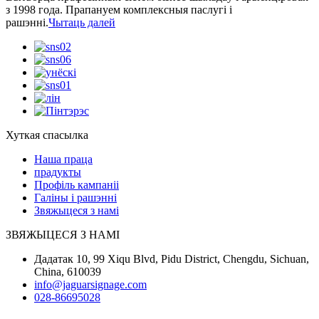
з 1998 года. Прапануем комплексныя паслугі і
рашэнні.
Чытаць далей
Хуткая спасылка
Наша праца
прадукты
Профіль кампаніі
Галіны і рашэнні
Звяжыцеся з намі
ЗВЯЖЫЦЕСЯ З НАМІ
Дадатак 10, 99 Xiqu Blvd, Pidu District, Chengdu, Sichuan,
China, 610039
info@jaguarsignage.com
028-86695028